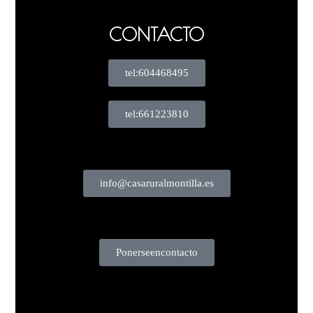
CONTACTO
tel: 604468495
tel: 661223810
info@casaruralmontilla.es
Ponerse en contacto