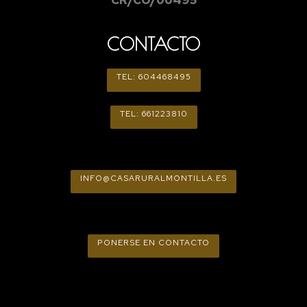
CONTACTO
TEL: 604468495
TEL: 661223810
INFO@CASARURALMONTILLA.ES
PONERSE EN CONTACTO