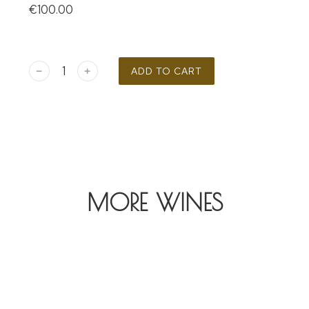
€
100.00
﹣
﹢
ADD TO CART
MORE WINES