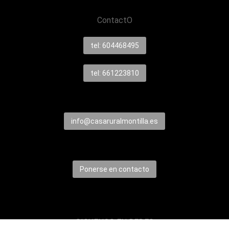
ContactO
tel: 604468495
tel: 661223810
info@casaruralmontilla.es
Ponerse en contacto
SIGUENOS EN REDES