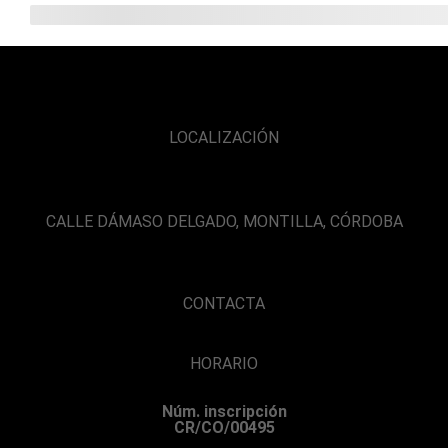
LOCALIZACIÓN
CALLE DÁMASO DELGADO, MONTILLA, CÓRDOBA
CONTACTA
HORARIO
Núm. inscripción
CR/CO/00495